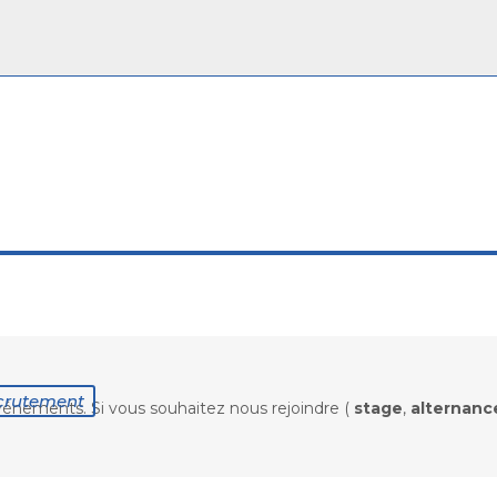
crutement
énements. Si vous souhaitez nous rejoindre (
stage
,
alternanc